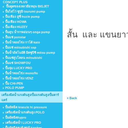
CONCEPT PLUS
ปั๊มดูดของเหลวมือหมุน BIGJET
ปั้มได่โว่ ซูรูมิ tsurumi pump
ปั้มเฟือง ฮูซี่ huzie pump
ปั๊มเฟือง HOWA
ปั๊มเฟือง HUZEY
สั้น และ แขนย
ปั้มสูบ น้ำกรดอ่อนๆ onga pump
ปั้มแช่ ponstar
ปั้มน้ำหอยโข่ง กาโต้ kato
ปั้มแช่ mitsubishi ssp
ปั้มน้ำอัตโนมัติ มิตซูบิชิ mitsu pump
ปั้มแช่สูบโคลน mitsubishi
ปั๊มแช่ SHOWFOU
ปั๊มจุ่ม LUCKY PRO
ปั้มน้ำหอยโข่ง monoflo
ปั๊มน้ำหอยโข่ง VENZ
ปั๊ม CHI-PEN
POLO PUMP
เครื่องฉีดน้ำแรงดันสูง/ปั้มแรงดันสูง/ปั้มคาร์
« Back
แคร์
ปั้มอัดฉีด kranzle hi pressure
เครื่องฉีดน้ำแรงดันสูง POLO
ปั้มอัดฉีดhypro
เครื่องฉีดน้ำ LUCKY PRO
ปั้มอัดฉีดคาร์เชอร์ karcher