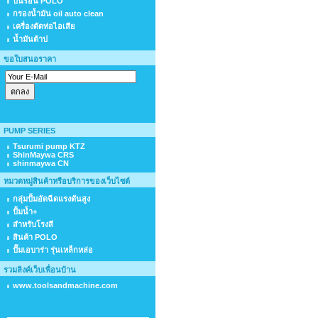
ปืนร้อน POLO
กรองน้ำมัน oil auto clean
เครื่องดัดท่อไอเสีย
น้ำมันต้าป
ขอใบสนอราคา
PUMP SERIES
Tsurumi pump KTZ
ShinMaywa CRS
shinmaywa CN
หมวดหมู่สินค้าหรือบริการของเว็บไซต์
กลุ่มปั้มอัดฉีดแรงดันสูง
ปั้มน้ำ+
สำหรับโรงสี
สินค้า POLO
ปั๊มเอบาร่า รุ่นเหล็กหล่อ
รวมลิงค์เว็บเพื่อนบ้าน
www.toolsandmachine.com