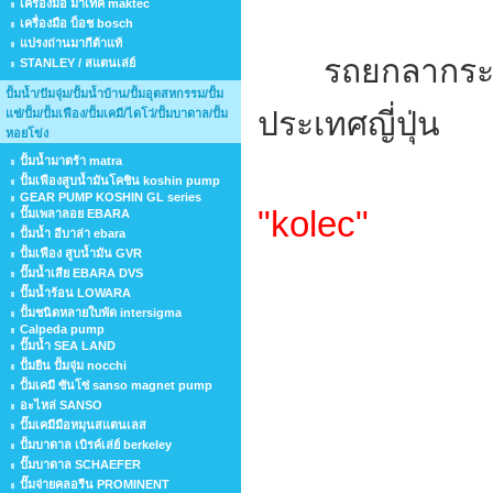
เครื่องมือ มาเทค maktec
เครื่องมือ บ็อช bosch
แปรงถ่านมากีต้าแท้
รถยกลากระบ
STANLEY / สแตนเล่ย์
ปั้มน้ำ/ปัมจุ่ม/ปั้มน้ำบ้าน/ปั้มอุตสหกรรม/ปั้ม
ประเทศญี่ปุ่น
แช่/ปั้ม/ปั้มเฟือง/ปั้มเคมี/ไดโว่/ปั้มบาดาล/ปั้ม
หอยโข่ง
ปั้มน้ำมาตร้า matra
ปั้มเฟืองสูบน้ำมันโคชิน koshin pump
GEAR PUMP KOSHIN GL series
"kolec"
ปั๊มเพลาลอย EBARA
ปั้มน้ำ อีบาล่า ebara
ปั้มเฟือง สูบน้ำมัน GVR
ปั๊มน้ำเสีย EBARA DVS
ปั๊มน้ำร้อน LOWARA
ปั้มชนิดหลายใบพัด intersigma
Calpeda pump
ปั๊มน้ำ SEA LAND
ปั้มยืน ปั้มจุ่ม nocchi
ปั้มเคมี ซันโซ่ sanso magnet pump
อะไหล่ SANSO
ปั๊มเคมีมือหมุนสแตนเลส
ปั้มบาดาล เบิรค์เล่ย์ berkeley
ปั๊มบาดาล SCHAEFER
ปั๊มจ่ายคลอรีน PROMINENT