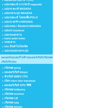
แม่เหล็กยกชิ้นงาน TOHO
แม่แรงตะเข้ นางาซากิ nagasaki
แม่แรง ตะเข้ MASADA
แม่แรงกระปุก MASADA
แม่แรงตะเข้ โหลดเตี้ย POLO
แม่แรง ยกข้าง MASADA
แม่แรงลม / ล้อแม่แรง MASADA
แม่แรง maratron
แม่แรงแยกส่วน
hand palet kolec
รถยกลาก
tmc สินค้าไฮโดรลิค
แม่แรง/แม่แรงกระปุก
มอเตอร์/มอเตอร์ไฟฟ้า/มอเตอร์เกียร์/เกียรทศ/
เกียร์ปรับรอบ
เกียรทศ gong
มอเตอร์เกียร์ kimpo
หัวเกียร์ NMRV CPG
เกียร nmrv mhr transmax
มอเตอร์เกียร์ GPG จีพีจี
เกียรทด bellpony
เกียรทด wormac
เกียรทด LM
เกียรทด cpg
เกียรทด kentec