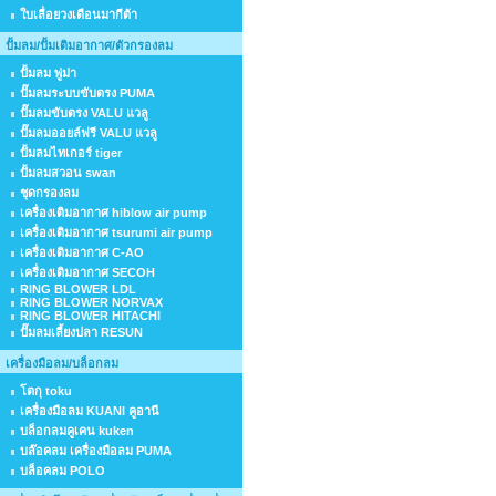
ใบเลื่อยวงเดือนมากีต้า
ปั้มลม/ปั้มเติมอากาศ/ตัวกรองลม
ปั้มลม พู่ม่า
ปั๊มลมระบบขับตรง PUMA
ปั๊มลมขับตรง VALU แวลู
ปั๊มลมออยล์ฟรี VALU แวลู
ปั้มลมไทเกอร์ tiger
ปั้มลมสวอน swan
ชุดกรองลม
เครื่องเติมอากาศ hiblow air pump
เครื่องเติมอากาศ tsurumi air pump
เครื่องเติมอากาศ C-AO
เครื่องเติมอากาศ SECOH
RING BLOWER LDL
RING BLOWER NORVAX
RING BLOWER HITACHI
ปั๊มลมเลี้ยงปลา RESUN
เครื่องมือลม/บล็อกลม
โตกุ toku
เครื่องมือลม KUANI คูอานี
บล็อกลมคูเคน kuken
บล๊อคลม เครื่องมือลม PUMA
บล็อคลม POLO