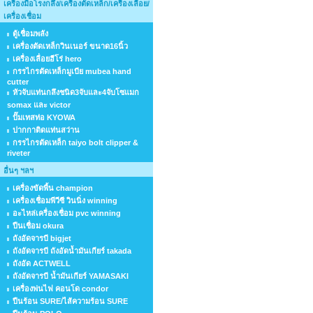
เครื่องมือโรงกลึง/เครื่องตัดเหล็ก/เครื่องเลื่อย/
เครื่องเชื่อม
ตู้เชื่อมพลัง
เครื่องตัดเหล็กวินเนอร์ ขนาด16นิ้ว
เครื่องเลื่อยฮีโร่ hero
กรรไกรตัดเหล็กมูเบีย mubea hand
cutter
หัวจับแท่นกลึงชนิด3จับและ4จับโซแมก
somax และ victor
ปั๊มเทสท่อ KYOWA
ปากกาติดแท่นสว่าน
กรรไกรตัดเหล็ก taiyo bolt clipper &
riveter
อื่นๆ ฯลฯ
เครื่องขัดพื้น champion
เครื่องเชื่อมพีวีซี วินนิ่ง winning
อะไหล่เครื่องเชื่อม pvc winning
ปืนเชื่อม okura
ถังอัดจารบี bigjet
ถังอัดจารบี ถังอัดน้ำมันเกียร์ takada
ถังอัด ACTWELL
ถังอัดจารบี น้ำมันเกียร์ YAMASAKI
เครื่องพ่นไฟ คอนโด condor
ปืนร้อน SURE/ไส้ความร้อน SURE