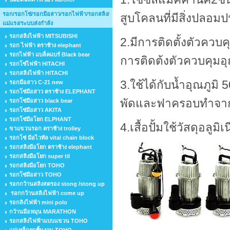
รอก/รอกโซ่/รอกมือสาว/รอกไฟฟ้า/รอกสลิง/
สูบโคลนที่มีสิ่งปลอม
แม่แรง/ระบบส่งกำลัง
รอกสลิงไฟฟ้า MITSUBISHI
2.มีการติดตั้งต
รอก ไฟฟ้า ตราช้าง elephant
รอกไฟฟ้า แบล็คแบร์ Black bear
การติดต้งตัวควบคุมอุณ
รอกโซ่ไฟฟ้า HITACHI
รอกสลิงไฟฟ้า HITACHI
3.ใช้ได้ก
รอกมือสาว C-21 new
รอกโซ่มือสาว ตราช้าง ELEPHANT
พัดและฟาครอบทำจาก
รอกโซ่มือสาว black bear
รอกโซ่มือสาว AKITA
รอกโซ่มือโยก ELPHANT
4.เสื้อปั้มใช้วัสดุอล
ขาแขวนรอก ตราช้าง trolley
รอกโซ่ มือไวทัล vital chain block
รอกสลิงมือโยก ตราช้าง elephant
รอกสลิงมือโยก super til
รอกสลิงมือโยก TOHO
รอกโซ่มือสาว TOHO
รอกกว้านสลิงสตรอง stong /stong up
รอกกว้านสลิงไฟฟ้า come up
รอกลิงไฟฟ้า mini polo
กว้านมือหมุน MARATHON
รอกสลิงไฟฟ้าแบบแขวน TOHO