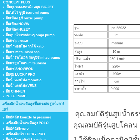
CONCEPT PLUS
ปั๊มดูดของเหลวมือหมุน BIGJET
ปั้มได่โว่ ซูรูมิ tsurumi pump
ปั้มเฟือง ฮูซี่ huzie pump
ปั๊มเฟือง HOWA
รุ่น
ps-55022
ปั๊มเฟือง HUZEY
ปั้มสูบ น้ำกรดอ่อนๆ onga pump
ท่อส่ง
2''
ปั้มแช่ ponstar
ระบบ
manual
ปั้มน้ำหอยโข่ง กาโต้ kato
ส่งสูง
10 m
ปั้มแช่ mitsubishi ssp
ปั้มน้ำอัตโนมัติ มิตซูบิชิ mitsu pump
ปริมาณน้ำ
280 L/min
ปั้มแช่สูบโคลน mitsubishi
ไฟฟ้า
220v
ปั๊มแช่ SHOWFOU
แรงม้า
400w
ปั๊มจุ่ม LUCKY PRO
ปั้มน้ำหอยโข่ง monoflo
สายไฟ
6m
ปั๊มน้ำหอยโข่ง VENZ
ราคาตั้ง
9,900
ปั๊ม CHI-PEN
POLO PUMP
เครื่องฉีดน้ำแรงดันสูง/ปั้มแรงดันสูง/ปั้มคาร์
แคร์
คุณสมบ
ปั้มอัดฉีด kranzle hi pressure
เครื่องฉีดน้ำแรงดันสูง POLO
คุณสมบัติรุ่นสูบโคลน
ปั้มอัดฉีดhypro
เครื่องฉีดน้ำ LUCKY PRO
1.ใช้ซีลแม็คคาน
ปั้มอัดฉีดคาร์เชอร์ karcher