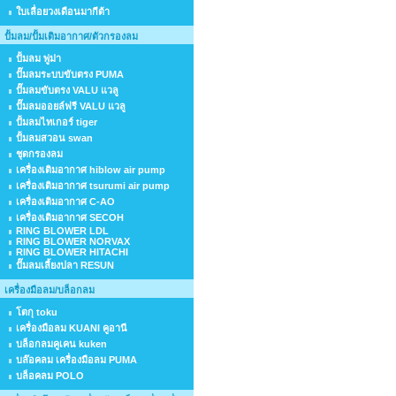
ใบเลื่อยวงเดือนมากีต้า
ปั้มลม/ปั้มเติมอากาศ/ตัวกรองลม
ปั้มลม พู่ม่า
ปั๊มลมระบบขับตรง PUMA
ปั๊มลมขับตรง VALU แวลู
ปั๊มลมออยล์ฟรี VALU แวลู
ปั้มลมไทเกอร์ tiger
ปั้มลมสวอน swan
ชุดกรองลม
เครื่องเติมอากาศ hiblow air pump
เครื่องเติมอากาศ tsurumi air pump
เครื่องเติมอากาศ C-AO
เครื่องเติมอากาศ SECOH
RING BLOWER LDL
RING BLOWER NORVAX
RING BLOWER HITACHI
ปั๊มลมเลี้ยงปลา RESUN
เครื่องมือลม/บล็อกลม
โตกุ toku
เครื่องมือลม KUANI คูอานี
บล็อกลมคูเคน kuken
บล๊อคลม เครื่องมือลม PUMA
บล็อคลม POLO