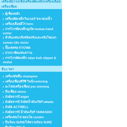
เครื่องมือโรงกลึง/เครื่องตัดเหล็ก/เครื่องเลื่อย/
เครื่องเชื่อม
ตู้เชื่อมพลัง
เครื่องตัดเหล็กวินเนอร์ ขนาด16นิ้ว
เครื่องเลื่อยฮีโร่ hero
กรรไกรตัดเหล็กมูเบีย mubea hand
cutter
หัวจับแท่นกลึงชนิด3จับและ4จับโซแมก
somax และ victor
ปั๊มเทสท่อ KYOWA
ปากกาติดแท่นสว่าน
กรรไกรตัดเหล็ก taiyo bolt clipper &
riveter
อื่นๆ ฯลฯ
เครื่องขัดพื้น champion
เครื่องเชื่อมพีวีซี วินนิ่ง winning
อะไหล่เครื่องเชื่อม pvc winning
ปืนเชื่อม okura
ถังอัดจารบี bigjet
ถังอัดจารบี ถังอัดน้ำมันเกียร์ takada
ถังอัด ACTWELL
ถังอัดจารบี น้ำมันเกียร์ YAMASAKI
เครื่องพ่นไฟ คอนโด condor
ปืนร้อน SURE/ไส้ความร้อน SURE