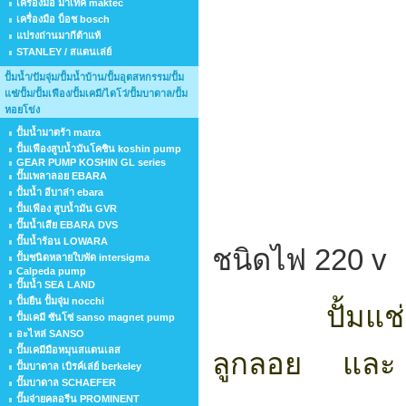
เครื่องมือ มาเทค maktec
เครื่องมือ บ็อช bosch
แปรงถ่านมากีต้าแท้
STANLEY / สแตนเล่ย์
ปั้มน้ำ/ปัมจุ่ม/ปั้มน้ำบ้าน/ปั้มอุตสหกรรม/ปั้ม
แช่/ปั้ม/ปั้มเฟือง/ปั้มเคมี/ไดโว่/ปั้มบาดาล/ปั้ม
หอยโข่ง
ปั้มน้ำมาตร้า matra
ปั้มเฟืองสูบน้ำมันโคชิน koshin pump
po
GEAR PUMP KOSHIN GL series
ปั๊มเพลาลอย EBARA
ปั้มน้ำ อีบาล่า ebara
ปั้มเฟือง สูบน้ำมัน GVR
ปั๊มน้ำเสีย EBARA DVS
ปั๊มน้ำร้อน LOWARA
ชนิดไฟ 220 v
ปั้มชนิดหลายใบพัด intersigma
Calpeda pump
ปั๊มน้ำ SEA LAND
ปั้มยืน ปั้มจุ่ม nocchi
ปั้มแช
ปั้มเคมี ซันโซ่ sanso magnet pump
อะไหล่ SANSO
ปั๊มเคมีมือหมุนสแตนเลส
ลูกลอย และ 
ปั้มบาดาล เบิรค์เล่ย์ berkeley
ปั๊มบาดาล SCHAEFER
ปั๊มจ่ายคลอรีน PROMINENT