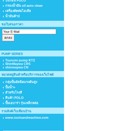
ปืนร้อน POLO
กรองน้ำมัน oil auto clean
เครื่องดัดท่อไอเสีย
น้ำมันต้าป
ขอใบสนอราคา
PUMP SERIES
Tsurumi pump KTZ
ShinMaywa CRS
shinmaywa CN
หมวดหมู่สินค้าหรือบริการของเว็บไซต์
กลุ่มปั้มอัดฉีดแรงดันสูง
ปั้มน้ำ+
สำหรับโรงสี
สินค้า POLO
ปั๊มเอบาร่า รุ่นเหล็กหล่อ
รวมลิงค์เว็บเพื่อนบ้าน
www.toolsandmachine.com