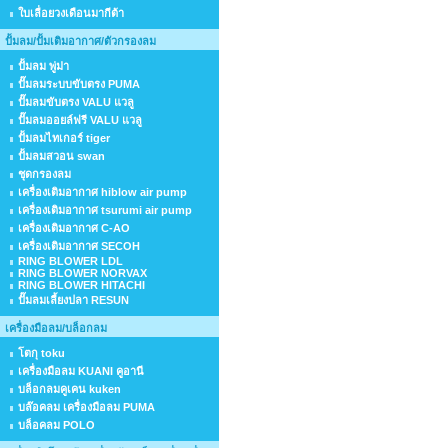
ใบเลื่อยวงเดือนมากีต้า
ปั้มลม/ปั้มเติมอากาศ/ตัวกรองลม
ปั้มลม พู่ม่า
ปั๊มลมระบบขับตรง PUMA
ปั๊มลมขับตรง VALU แวลู
ปั๊มลมออยล์ฟรี VALU แวลู
ปั้มลมไทเกอร์ tiger
ปั้มลมสวอน swan
ชุดกรองลม
เครื่องเติมอากาศ hiblow air pump
เครื่องเติมอากาศ tsurumi air pump
เครื่องเติมอากาศ C-AO
เครื่องเติมอากาศ SECOH
RING BLOWER LDL
RING BLOWER NORVAX
RING BLOWER HITACHI
ปั๊มลมเลี้ยงปลา RESUN
เครื่องมือลม/บล็อกลม
โตกุ toku
เครื่องมือลม KUANI คูอานี
บล็อกลมคูเคน kuken
บล๊อคลม เครื่องมือลม PUMA
บล็อคลม POLO