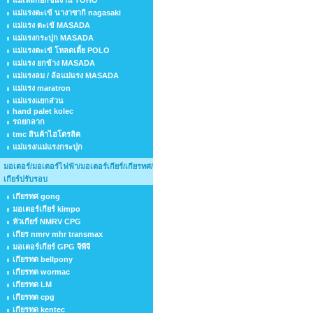
แม่เหล็กยกชิ้นงาน TOHO
แม่แรงตะเข้ นางาซากิ nagasaki
แม่แรง ตะเข้ MASADA
แม่แรงกระปุก MASADA
แม่แรงตะเข้ โหลดเตี้ย POLO
แม่แรง ยกข้าง MASADA
แม่แรงลม / ล้อแม่แรง MASADA
แม่แรง maratron
แม่แรงแยกส่วน
hand palet kolec
รถยกลาก
tmc สินค้าไฮโดรลิค
แม่แรง/แม่แรงกระปุก
มอเตอร์/มอเตอร์ไฟฟ้า/มอเตอร์เกียร์/เกียรทศ/
เกียร์ปรับรอบ
เกียรทศ gong
มอเตอร์เกียร์ kimpo
หัวเกียร์ NMRV CPG
เกียร nmrv mhr transmax
มอเตอร์เกียร์ GPG จีพีจี
เกียรทด bellpony
เกียรทด wormac
เกียรทด LM
เกียรทด cpg
เกียรทด kentec