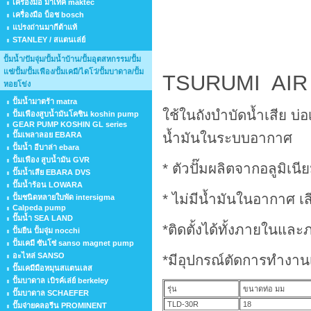
เครื่องมือ มาเทค maktec
เครื่องมือ บ็อช bosch
แปรงถ่านมากีต้าแท้
STANLEY / สแตนเล่ย์
ปั้มน้ำ/ปัมจุ่ม/ปั้มน้ำบ้าน/ปั้มอุตสหกรรม/ปั้ม
แช่/ปั้ม/ปั้มเฟือง/ปั้มเคมี/ไดโว่/ปั้มบาดาล/ปั้ม
TSURUMI AIR
หอยโข่ง
ปั้มน้ำมาตร้า matra
ใช้ในถังบำบัดน้ำเสีย บ่
ปั้มเฟืองสูบน้ำมันโคชิน koshin pump
GEAR PUMP KOSHIN GL series
น้ำมันในระบบอากาศ
ปั๊มเพลาลอย EBARA
ปั้มน้ำ อีบาล่า ebara
ปั้มเฟือง สูบน้ำมัน GVR
* ตัวปั๊มผลิตจากอลูมิเน
ปั๊มน้ำเสีย EBARA DVS
ปั๊มน้ำร้อน LOWARA
* ไม่มีน้ำมันในอากาศ เ
ปั้มชนิดหลายใบพัด intersigma
Calpeda pump
ปั๊มน้ำ SEA LAND
*ติดตั้งได้ทั้งภายในแ
ปั้มยืน ปั้มจุ่ม nocchi
ปั้มเคมี ซันโซ่ sanso magnet pump
อะไหล่ SANSO
*มีอุปกรณ์ตัดการทำงานเ
ปั๊มเคมีมือหมุนสแตนเลส
ปั้มบาดาล เบิรค์เล่ย์ berkeley
รุ่น
ขนาดท่อ มม
ปั๊มบาดาล SCHAEFER
TLD-30R
18
ปั๊มจ่ายคลอรีน PROMINENT