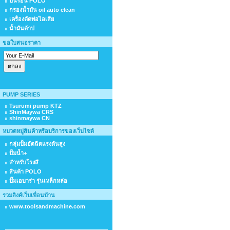
ปืนร้อน POLO
กรองน้ำมัน oil auto clean
เครื่องดัดท่อไอเสีย
น้ำมันต้าป
ขอใบสนอราคา
PUMP SERIES
Tsurumi pump KTZ
ShinMaywa CRS
shinmaywa CN
หมวดหมู่สินค้าหรือบริการของเว็บไซต์
กลุ่มปั้มอัดฉีดแรงดันสูง
ปั้มน้ำ+
สำหรับโรงสี
สินค้า POLO
ปั๊มเอบาร่า รุ่นเหล็กหล่อ
รวมลิงค์เว็บเพื่อนบ้าน
www.toolsandmachine.com