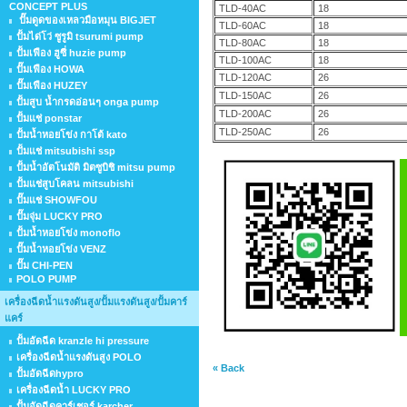
CONCEPT PLUS
TLD-40AC
18
ปั๊มดูดของเหลวมือหมุน BIGJET
TLD-60AC
18
ปั้มได่โว่ ซูรูมิ tsurumi pump
TLD-80AC
18
ปั้มเฟือง ฮูซี่ huzie pump
TLD-100AC
18
ปั๊มเฟือง HOWA
TLD-120AC
26
ปั๊มเฟือง HUZEY
TLD-150AC
26
ปั้มสูบ น้ำกรดอ่อนๆ onga pump
TLD-200AC
26
ปั้มแช่ ponstar
TLD-250AC
26
ปั้มน้ำหอยโข่ง กาโต้ kato
ปั้มแช่ mitsubishi ssp
ปั้มน้ำอัตโนมัติ มิตซูบิชิ mitsu pump
ปั้มแช่สูบโคลน mitsubishi
ปั๊มแช่ SHOWFOU
ปั๊มจุ่ม LUCKY PRO
ปั้มน้ำหอยโข่ง monoflo
ปั๊มน้ำหอยโข่ง VENZ
ปั๊ม CHI-PEN
POLO PUMP
เครื่องฉีดน้ำแรงดันสูง/ปั้มแรงดันสูง/ปั้มคาร์
แคร์
ปั้มอัดฉีด kranzle hi pressure
เครื่องฉีดน้ำแรงดันสูง POLO
« Back
ปั้มอัดฉีดhypro
เครื่องฉีดน้ำ LUCKY PRO
ปั้มอัดฉีดคาร์เชอร์ karcher