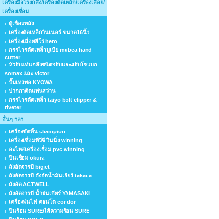
เครื่องมือโรงกลึง/เครื่องตัดเหล็ก/เครื่องเลื่อย/
เครื่องเชื่อม
ตู้เชื่อมพลัง
เครื่องตัดเหล็กวินเนอร์ ขนาด16นิ้ว
เครื่องเลื่อยฮีโร่ hero
กรรไกรตัดเหล็กมูเบีย mubea hand
cutter
หัวจับแท่นกลึงชนิด3จับและ4จับโซแมก
somax และ victor
ปั๊มเทสท่อ KYOWA
ปากกาติดแท่นสว่าน
กรรไกรตัดเหล็ก taiyo bolt clipper &
riveter
อื่นๆ ฯลฯ
เครื่องขัดพื้น champion
เครื่องเชื่อมพีวีซี วินนิ่ง winning
อะไหล่เครื่องเชื่อม pvc winning
ปืนเชื่อม okura
ถังอัดจารบี bigjet
ถังอัดจารบี ถังอัดน้ำมันเกียร์ takada
ถังอัด ACTWELL
ถังอัดจารบี น้ำมันเกียร์ YAMASAKI
เครื่องพ่นไฟ คอนโด condor
ปืนร้อน SURE/ไส้ความร้อน SURE